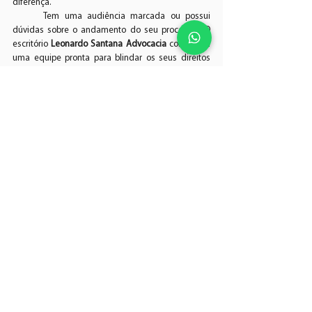
diferença.
	Tem uma audiência marcada ou possui 
dúvidas sobre o andamento do seu processo? O 
escritório 
Leonardo Santana Advocacia
 conta com 
uma equipe pronta para blindar os seus direitos 
com a tradição e a inovação que sua causa 
merece.
Ver tudo
Posts recentes