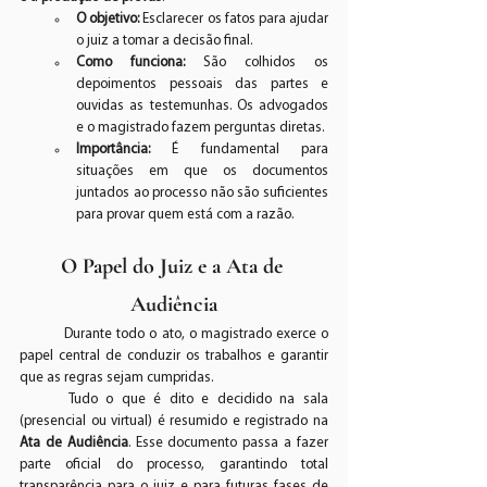
O objetivo:
 Esclarecer os fatos para ajudar 
o juiz a tomar a decisão final.
Como funciona:
 São colhidos os 
depoimentos pessoais das partes e 
ouvidas as testemunhas. Os advogados 
e o magistrado fazem perguntas diretas.
Importância:
 É fundamental para 
situações em que os documentos 
juntados ao processo não são suficientes 
para provar quem está com a razão.
O Papel do Juiz e a Ata de 
Audiência
	Durante todo o ato, o magistrado exerce o 
papel central de conduzir os trabalhos e garantir 
que as regras sejam cumpridas.
	Tudo o que é dito e decidido na sala 
(presencial ou virtual) é resumido e registrado na 
Ata de Audiência
. Esse documento passa a fazer 
parte oficial do processo, garantindo total 
transparência para o juiz e para futuras fases de 