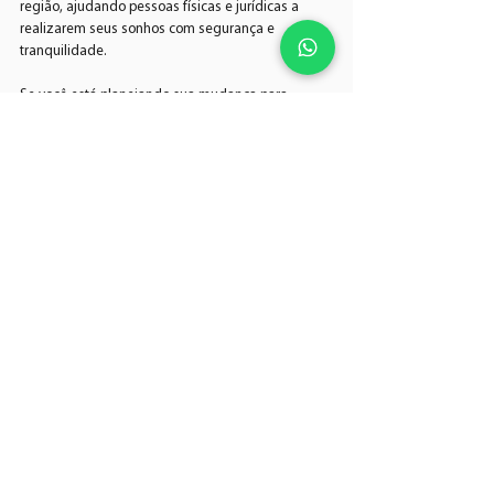
região, ajudando pessoas físicas e jurídicas a 
realizarem seus sonhos com segurança e 
tranquilidade.
Se você está planejando sua mudança para 
Portugal, conte conosco para:
Avaliar seu perfil e indicar o melhor tipo de 
visto.
Preparar toda a documentação necessária.
Acompanhar seu processo até a aprovação.
Oferecer suporte em todas as etapas da sua 
imigração.
Assim, você pode focar no que realmente importa: 
construir uma nova vida em Portugal.
Imigrar para outro país é um passo importante e 
cheio de desafios. Com a assistência certa, você 
transforma esse desafio em uma oportunidade 
real e segura. Não deixe dúvidas ou burocracias 
atrapalharem seu sonho. Busque ajuda 